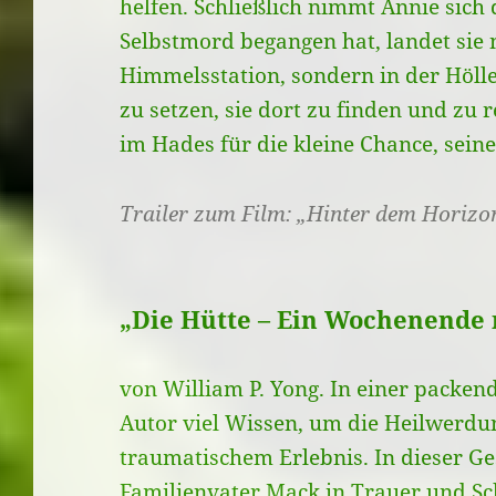
helfen. Schließlich nimmt Annie sich 
Selbstmord begangen hat, landet sie n
Himmelsstation, sondern in der Hölle.
zu setzen, sie dort zu finden und zu re
im Hades für die kleine Chance, sein
Trailer zum Film: „Hinter dem Horizo
„Die Hütte – Ein Wochenende 
von William P. Yong. In einer packen
Autor viel Wissen, um die Heilwerdun
traumatischem Erlebnis. In dieser Ge
Familienvater Mack in Trauer und Sc