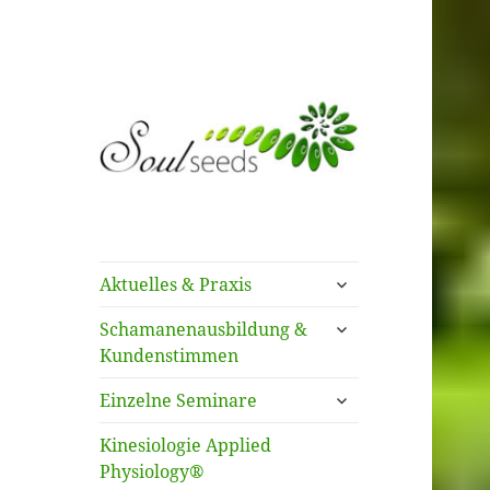
Kinesiologie AP –
SoulSeeds – Sonja
Schamanismus – Systemisches
Käslin
Stellen
untermenü
Aktuelles & Praxis
öffnen
untermenü
Schamanenausbildung &
öffnen
Kundenstimmen
untermenü
Einzelne Seminare
öffnen
Kinesiologie Applied
Physiology®