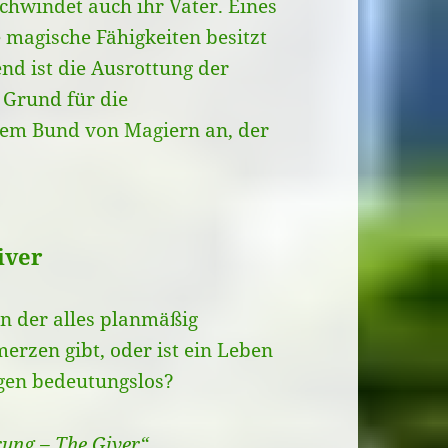
schwindet auch ihr Vater. Eines
e magische Fähigkeiten besitzt
end ist die Ausrottung der
 Grund für die
inem Bund von Magiern an, der
iver
in der alles planmäßig
erzen gibt, oder ist ein Leben
gen bedeutungslos?
rung – The Giver“