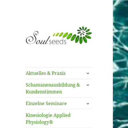
Kinesiologie AP –
SoulSeeds –
Schamanismus –
Sonja Käslin
Systemisches Stellen
untermenü
Aktuelles & Praxis
öffnen
untermenü
Schamanenausbildung &
öffnen
Kundenstimmen
untermenü
Einzelne Seminare
öffnen
Kinesiologie Applied
Physiology®