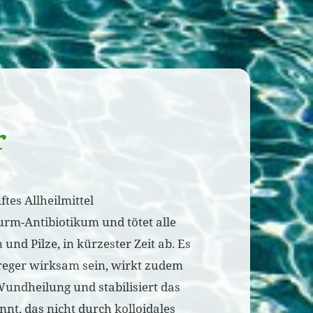
r
tes Allheilmittel
turm-Antibiotikum und tötet alle
 und Pilze, in kürzester Zeit ab. Es
reger wirksam sein, wirkt zudem
ndheilung und stabilisiert das
nt, das nicht durch kolloidales